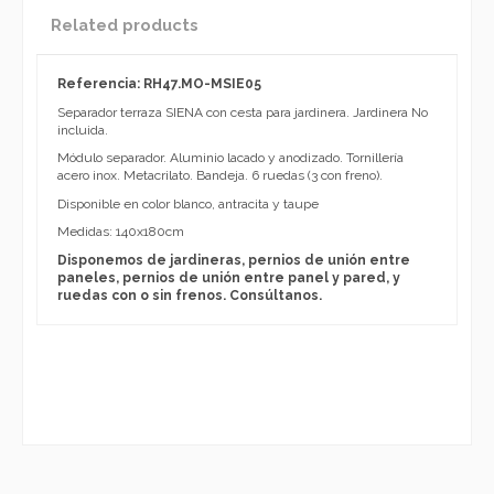
Related products
Referencia: RH47.MO-MSIE05
Separador terraza SIENA con cesta para jardinera. Jardinera No
incluida.
Módulo separador. Aluminio lacado y anodizado. Tornillería
acero inox. Metacrilato. Bandeja. 6 ruedas (3 con freno).
Disponible en color blanco, antracita y taupe
Medidas: 140x180cm
Disponemos de jardineras, pernios de unión entre
paneles, pernios de unión entre panel y pared, y
ruedas con o sin frenos. Consúltanos.