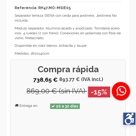
Referencia: RH47.MO-MSIE05
Separador terraza SIENA con cesta para jardinera. Jardinera No
incluida.
Módulo separador. Aluminio lacado y anodizado. Tornillería acero
inox. 4 ruedas (2 con freno). Conexiones en poliamida con fibra de
vidrio. Metacrilato.
Disponible en color blanco, antracita y taupe
Medidas: 180x140cm
Compra rápida
738,65 €
893.77 € (IVA incl.)
869,00 € (sin IVA)
-15%
🚚 Entrega en:
20 a 30 días