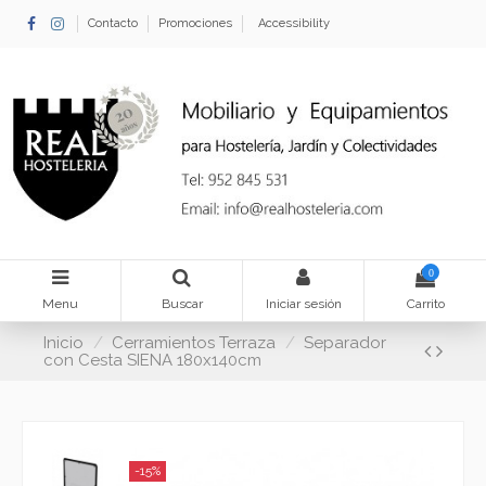
Contacto
Promociones
Accessibility
0
Menu
Buscar
Iniciar sesión
Carrito
Inicio
Cerramientos Terraza
Separador
con Cesta SIENA 180x140cm
-15%