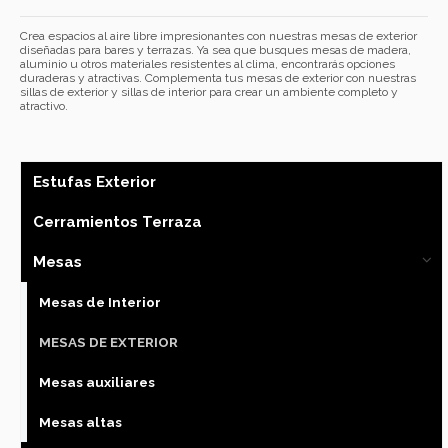
Crea espacios al aire libre impresionantes con nuestras mesas de exterior
diseñadas para bares y terrazas. Ya sea que busques mesas de madera,
aluminio u otros materiales resistentes al clima, encontrarás opciones
duraderas y atractivas. Complementa tus mesas de exterior con nuestras
sillas de exterior y sillas de interior para crear un ambiente completo y
atractivo.
Estufas Exterior
Cerramientos Terraza
Mesas
Mesas de Interior
MESAS DE EXTERIOR
Mesas auxiliares
Mesas altas