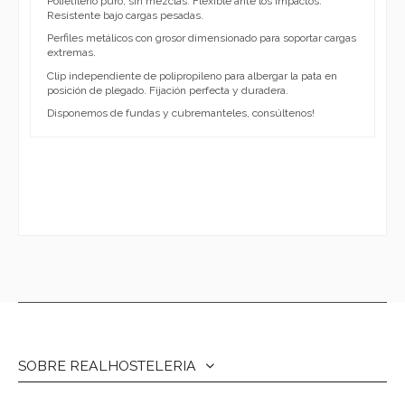
Polietileno puro, sin mezclas. Flexible ante los impactos.
Resistente bajo cargas pesadas.
Perfiles metálicos con grosor dimensionado para soportar cargas
extremas.
Clip independiente de polipropileno para albergar la pata en
posición de plegado. Fijación perfecta y duradera.
Disponemos de fundas y cubremanteles, consúltenos!
SOBRE REALHOSTELERIA