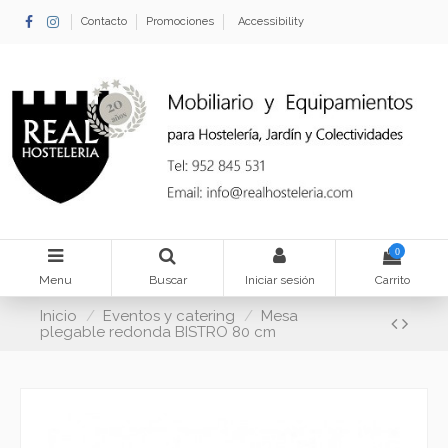
Contacto
Promociones
Accessibility
0
Menu
Buscar
Iniciar sesión
Carrito
Inicio
Eventos y catering
Mesa
plegable redonda BISTRO 80 cm