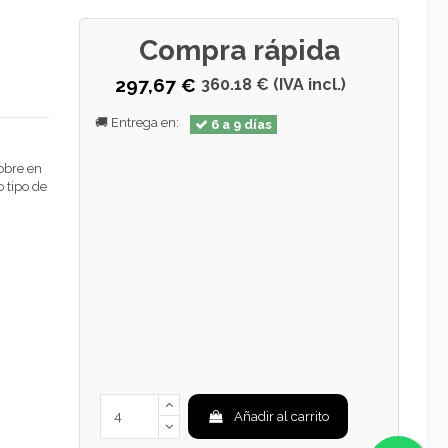
Compra rápida
297,67 €
360.18 € (IVA incl.)
🚚 Entrega en:
6 a 9 días
Sobre en
o tipo de
Añadir al carrito