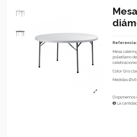
Mesa
diám
Referencia
Mesa catering
polietileno d
celebraciones
Color Gris cla
Medidas Ø160
Disponemos de
La cantidad