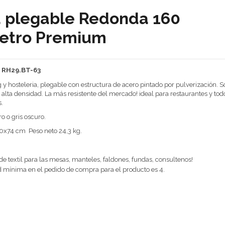
 plegable Redonda 160
etro Premium
: RH29.BT-63
 y hosteleria, plegable con estructura de acero pintado por pulverización. 
e alta densidad. La más resistente del mercado! ideal para restaurantes y tod
.
ro o gris oscuro.
x74 cm Peso neto 24,3 kg.
 textil para las mesas, manteles, faldones, fundas, consultenos!
 mínima en el pedido de compra para el producto es 4.