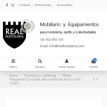
Contacto
Promociones
Accessibility
0
Menu
Buscar
Iniciar sesión
Carrito
Inicio
Eventos y catering
Mesa
Plegable Cocktail alta redonda 80cm Gris
Claro