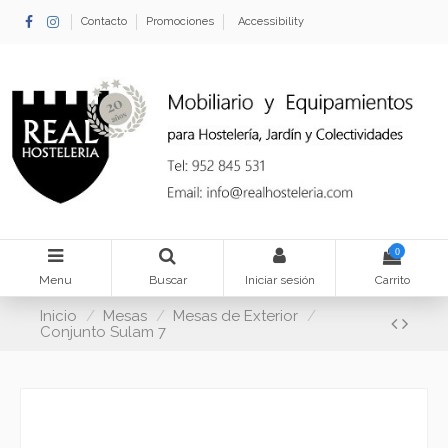
Contacto
Promociones
Accessibility
0
Menu
Buscar
Iniciar sesión
Carrito
Inicio
Mesas
Mesas de Exterior
Conjunto Sulam 7