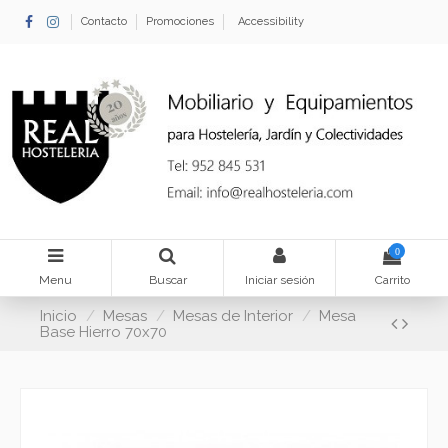
Contacto
Promociones
Accessibility
0
Menu
Buscar
Iniciar sesión
Carrito
Inicio
Mesas
Mesas de Interior
Mesa
Base Hierro 70x70