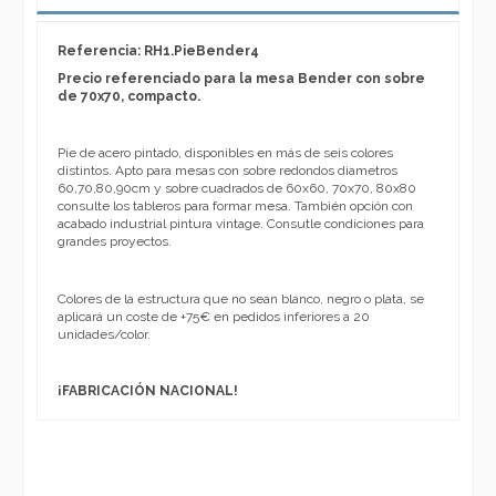
Referencia: RH1.PieBender4
Precio referenciado para la mesa Bender con sobre
de 70x70, compacto.
Pie de acero pintado, disponibles en más de seis colores
distintos. Apto para mesas con sobre redondos diametros
60,70,80,90cm y sobre cuadrados de 60x60, 70x70, 80x80
consulte los tableros para formar mesa. También opción con
acabado industrial pintura vintage. Consutle condiciones para
grandes proyectos.
Colores de la estructura que no sean blanco, negro o plata, se
aplicará un coste de +75€ en pedidos inferiores a 20
unidades/color.
¡FABRICACIÓN NACIONAL!