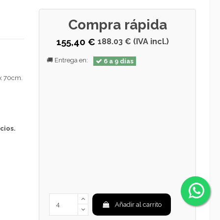
Compra rápida
155,40 €
188.03 € (IVA incl.)
🚚 Entrega en:
6 a 9 días
 x 70cm.
cios.
Añadir al carrito