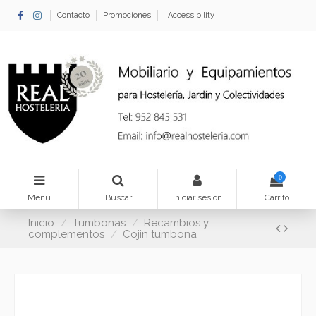
Contacto
Promociones
Accessibility
0
Menu
Buscar
Iniciar sesión
Carrito
Inicio
Tumbonas
Recambios y
complementos
Cojin tumbona