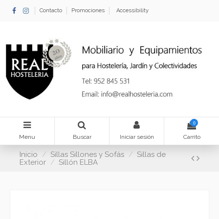
Contacto
Promociones
Accessibility
0
Menu
Buscar
Iniciar sesión
Carrito
Inicio
Sillas Sillones y Sofás
Sillas de
Exterior
Sillón ELBA