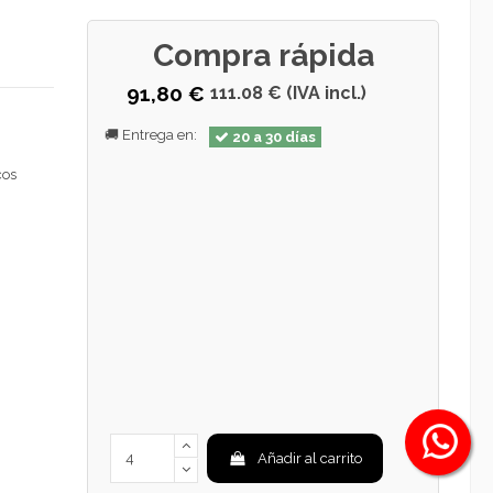
Compra rápida
91,80 €
111.08 € (IVA incl.)
🚚 Entrega en:
20 a 30 días
cos
Añadir al carrito