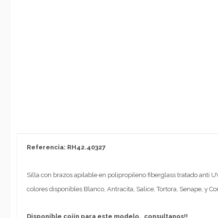
Referencia: RH42.40327
Silla con brazos apilable en polipropileno fiberglass tratado anti U
colores disponibles Blanco, Antracita, Salice, Tortora, Senape, y Cor
Disponible cojín para este modelo, consultanos!!