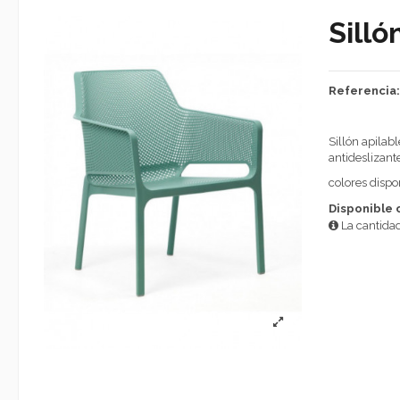
Sill
Referencia
Sillón apilab
antideslizante
colores dispon
Disponible 
La cantidad