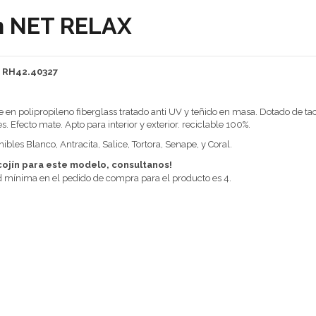
ón NET RELAX
: RH42.40327
le en polipropileno fiberglass tratado anti UV y teñido en masa. Dotado de ta
s. Efecto mate. Apto para interior y exterior. reciclable 100%.
ibles Blanco, Antracita, Salice, Tortora, Senape, y Coral.
cojín para este modelo, consultanos!
 mínima en el pedido de compra para el producto es 4.