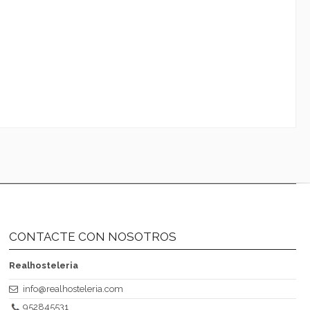
CONTACTE CON NOSOTROS
Realhosteleria
info@realhosteleria.com
952845531