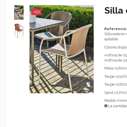
Silla
-15%
Referencia
Silla exterior
apilable.
Colores dispo
Anthracite 0
Anthracite 0
Moka 028X00
Taupe 024X0
Taupe 026X0
Sand 027X00
Pedido minim
La cantidad