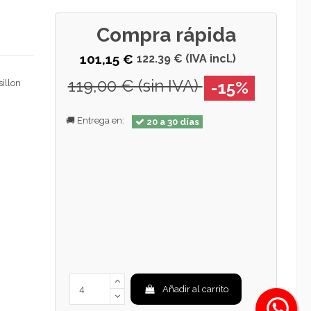
Compra rápida
101,15 €
122.39 € (IVA incl.)
119,00 € (sin IVA)
sillon
-15%
🚚 Entrega en:
20 a 30 días
Añadir al carrito