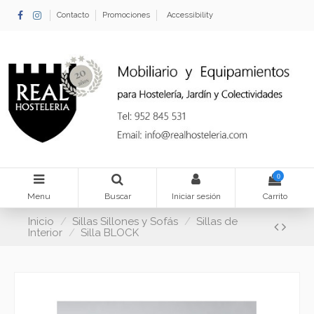
Contacto
Promociones
Accessibility
0
Menu
Buscar
Iniciar sesión
Carrito
Inicio
Sillas Sillones y Sofás
Sillas de
Interior
Silla BLOCK