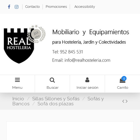
Contacto
Promociones
Accessibility
0
Menu
Buscar
Iniciar sesión
Carrito
Inicio
Sillas Sillones y Sofás
Sofás y
Bancos
Sofá dos plazas