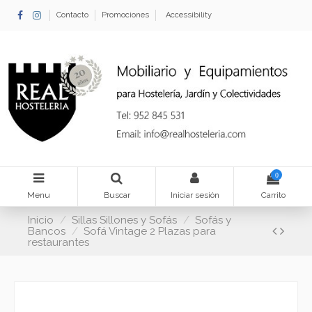
Contacto
Promociones
Accessibility
0
Menu
Buscar
Iniciar sesión
Carrito
Inicio
Sillas Sillones y Sofás
Sofás y
Bancos
Sofá Vintage 2 Plazas para
restaurantes