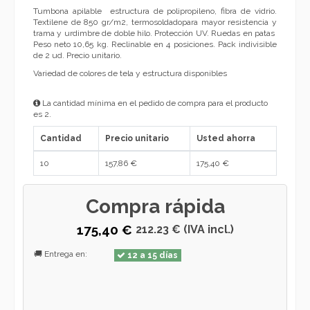
Tumbona apilable estructura de polipropileno, fibra de vidrio.
Textilene de 850 gr/m2, termosoldadopara mayor resistencia y
trama y urdimbre de doble hilo. Protección UV. Ruedas en patas
Peso neto 10,65 kg. Reclinable en 4 posiciones. Pack indivisible
de 2 ud. Precio unitario.
Variedad de colores de tela y estructura disponibles
La cantidad mínima en el pedido de compra para el producto
es 2.
Cantidad
Precio unitario
Usted ahorra
10
157,86 €
175,40 €
Compra rápida
175,40 €
212.23 € (IVA incl.)
🚚 Entrega en:
12 a 15 días