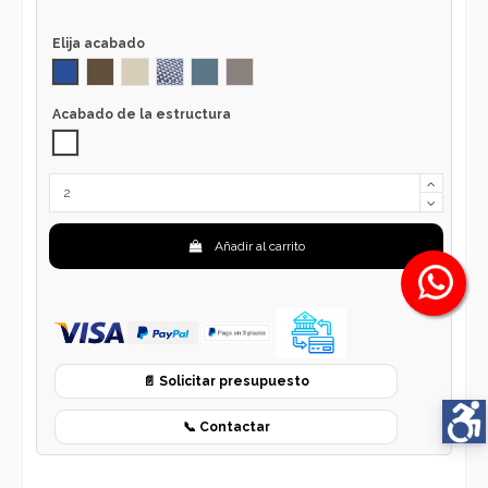
Elija acabado
AZUL 1032
TRUFA CHOCOLATE 1032
CRUDO 1032
jeans 1032
AZUL ATLANTICO 1032
CENIZA 1032
Acabado de la estructura
Blanco
Añadir al carrito
📄 Solicitar presupuesto
📞 Contactar