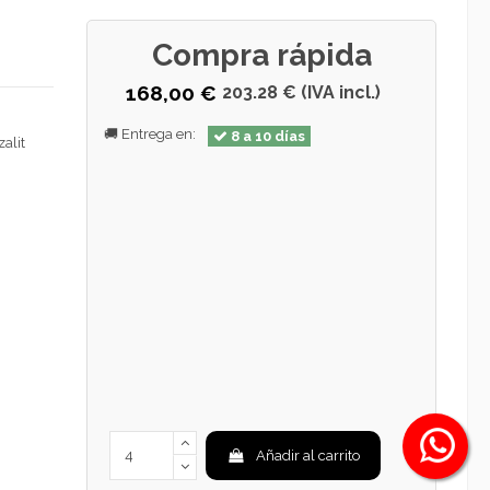
Compra rápida
168,00 €
203.28 € (IVA incl.)
🚚 Entrega en:
8 a 10 días
alit
Añadir al carrito