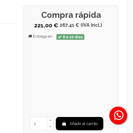
Compra rápida
221,00 €
267.41 € (IVA incl.)
🚚 Entrega en:
8 a 10 días
Añadir al carrito