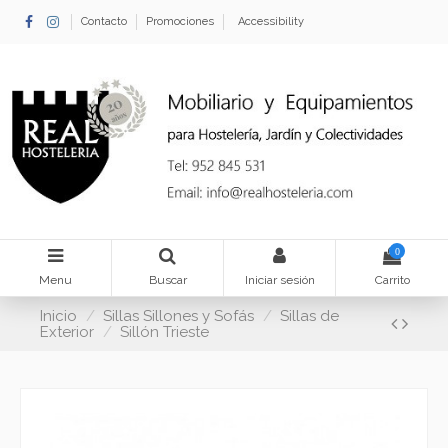
Contacto
Promociones
Accessibility
0
Menu
Buscar
Iniciar sesión
Carrito
Inicio
Sillas Sillones y Sofás
Sillas de
Exterior
Sillón Trieste