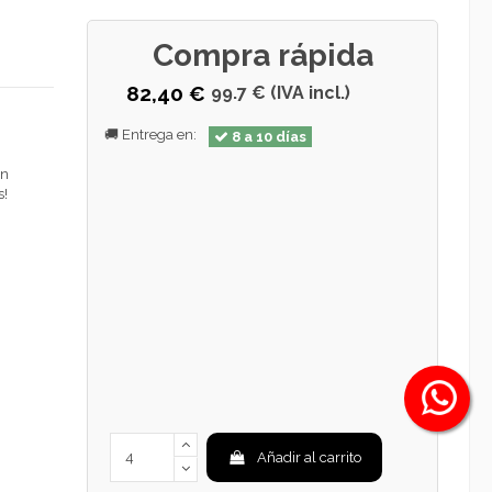
Compra rápida
82,40 €
99.7 € (IVA incl.)
🚚 Entrega en:
8 a 10 días
en
s!
Añadir al carrito