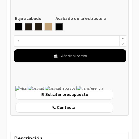
Elija acabado
Acabado de la estructura
NEGRO
WENGUE COLOR 2043
NOGAL / WALNUT color 2043
ROBLE CLARO / LIGHT OAK color 2043
NEGRO
Añadir al carrito
📄 Solicitar presupuesto
📞 Contactar
Descripción