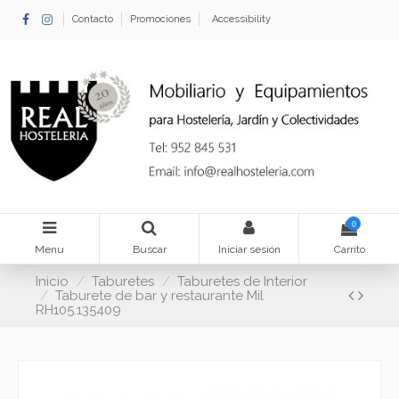
Contacto
Promociones
Accessibility
0
Menu
Buscar
Iniciar sesión
Carrito
Inicio
Taburetes
Taburetes de Interior
Taburete de bar y restaurante Mil
RH105.135409